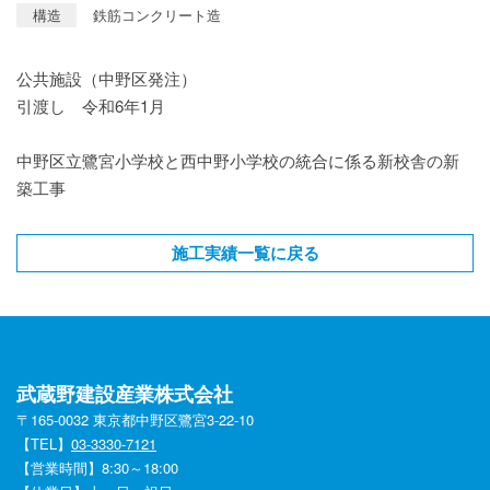
構造
鉄筋コンクリート造
公共施設（中野区発注）
引渡し 令和6年1月
中野区立鷺宮小学校と西中野小学校の統合に係る新校舎の新
築工事
施工実績一覧に戻る
武蔵野建設産業株式会社
〒165-0032 東京都中野区鷺宮3-22-10
【TEL】
03-3330-7121
【営業時間】8:30～18:00